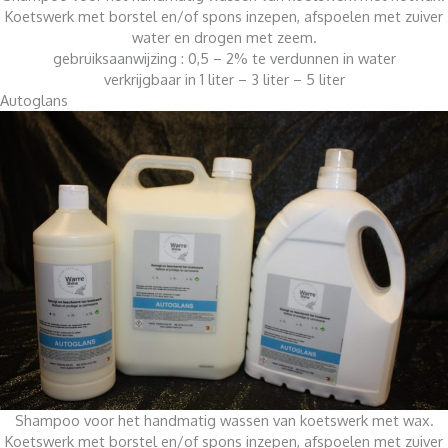
Koetswerk met borstel en/of spons inzepen, afspoelen met zuiver
water en drogen met zeem.
gebruiksaanwijzing : 0,5 – 2% te verdunnen in water
verkrijgbaar in 1 liter – 3 liter – 5 liter
Autoglans
Shampoo voor het handmatig wassen van koetswerk met wax.
Koetswerk met borstel en/of spons inzepen, afspoelen met zuiver