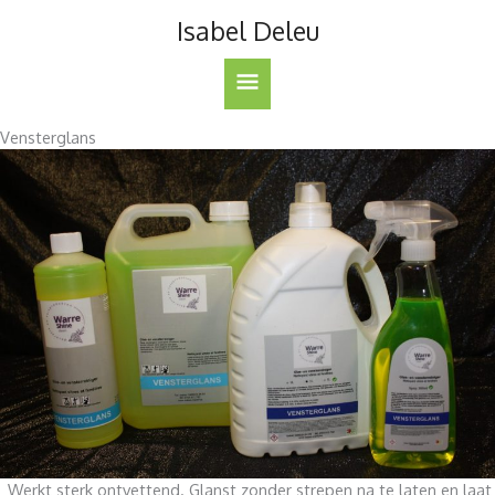
Ga
Isabel Deleu
naar
de
Hoofdmenu
inhoud
Vensterglans
Werkt sterk ontvettend. Glanst zonder strepen na te laten en laat