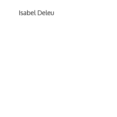
Ga
naar
Isabel Deleu
de
inhoud