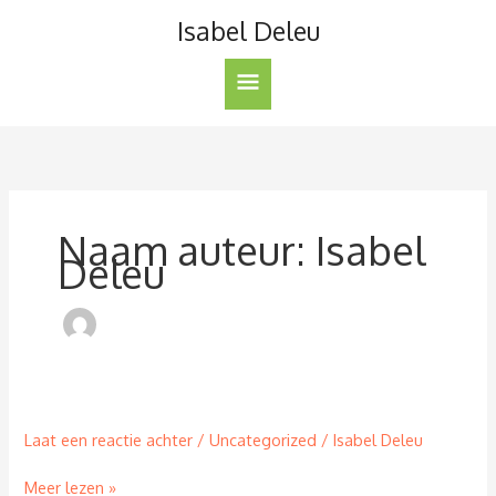
Ga
Isabel Deleu
naar
de
Hoofdmenu
inhoud
Naam auteur: Isabel
Deleu
Laat een reactie achter
/
Uncategorized
/
Isabel Deleu
Meer lezen »